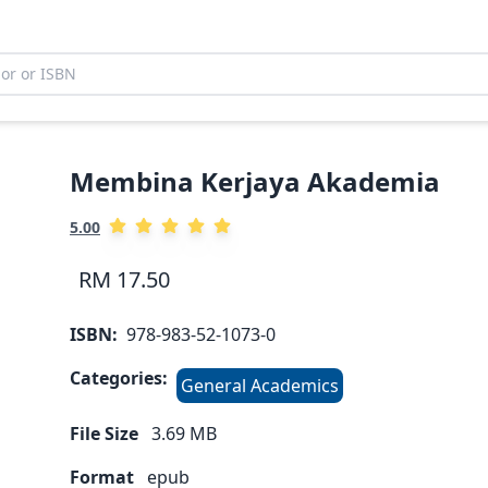
Membina Kerjaya Akademia
5.00
RM 17.50
ISBN:
978-983-52-1073-0
Categories:
General Academics
File Size
3.69
MB
Format
epub