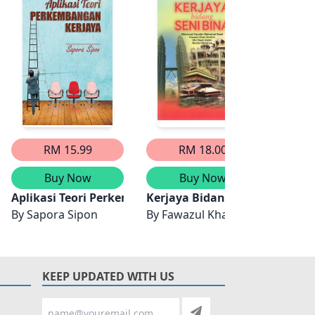
RM 15.99
RM 18.00
Buy Now
Buy Now
Blog
Aplikasi Teori Perkembangan Kerjaya
Kerjaya Bidang Seni Bina
Membi
By
Sapora Sipon
By
Fawazul Khair Ibrahim, Md 
By
KEEP UPDATED WITH US