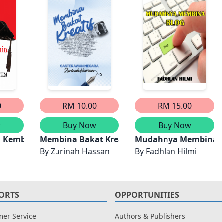
0
RM 10.00
RM 15.00
w
Buy Now
Buy Now
Kembali Jiwa Akademia
Membina Bakat Kreatif
Mudahnya Membina 
By
Zurinah Hassan
By
Fadhlan Hilmi
ORTS
OPPORTUNITIES
er Service
Authors & Publishers