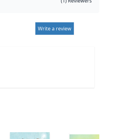
(
1
) Reviewers
Write a review