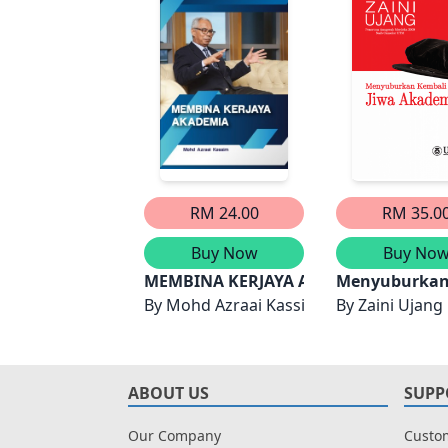
RM 24.00
RM 35.0
Buy Now
Buy No
MEMBINA KERJAYA AKADEMIA
Menyuburkan 
By
Mohd Azraai Kassim
By
Zaini Ujang
ABOUT US
SUPP
Our Company
Custom