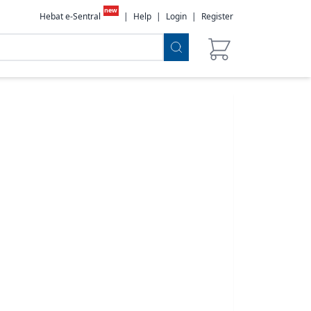
new
Hebat e-Sentral
|
Help
|
Login
|
Register