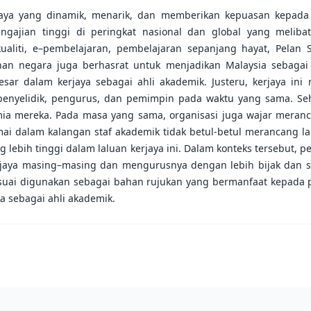
jaya yang dinamik, menarik, dan memberikan kepuasan kepada 
engajian tinggi di peringkat nasional dan global yang meli
 kualiti, e–pembelajaran, pembelajaran sepanjang hayat, Pelan 
an negara juga berhasrat untuk menjadikan Malaysia sebagai 
ar dalam kerjaya sebagai ahli akademik. Justeru, kerjaya ini
 penyelidik, pengurus, dan pemimpin pada waktu yang sama. Se
emia mereka. Pada masa yang sama, organisasi juga wajar mera
i dalam kalangan staf akademik tidak betul-betul merancang la
 lebih tinggi dalam laluan kerjaya ini. Dalam konteks tersebut,
jaya masing–masing dan mengurusnya dengan lebih bijak dan s
sesuai digunakan sebagai bahan rujukan yang bermanfaat kepada 
a sebagai ahli akademik.