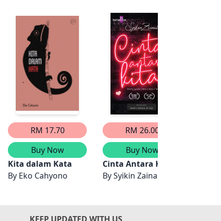
RM 17.70
RM 26.00
Buy Now
Buy Now
Kita dalam Kata
Cinta Antara Kita
Ragam
mirul Manan, Sunardi Maulan, Jihan Atikah Md Jalani, Haki
By
Eko Cahyono
By
Syikin Zainal
By
DE
KEEP UPDATED WITH US