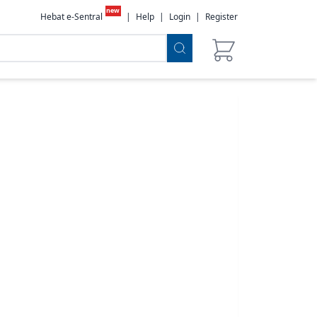
new
Hebat e-Sentral
|
Help
|
Login
|
Register