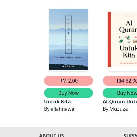
RM 2.00
RM 32.0
Buy Now
Buy No
Untuk Kita
Al-Quran Unt
By
aliahnawal
By
Muzuza
ABOUT US
SUPP