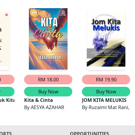
0
RM 18.00
RM 19.90
w
Buy Now
Buy Now
uk Kita
Kita & Cinta
JOM KITA MELUKIS
By
AESYA AZAHAR
By
Ruzaimi Mat Rani, A
ORTS
OPPORTUNITIES