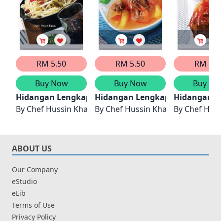
RM 5.50
RM 5.50
RM 5.5
Buy Now
Buy Now
Buy No
Hidangan Lengkap Sehari : Ahad
Hidangan Lengkap Sehari : Isni
Hidangan Le
By
Chef Hussin Khan
By
Chef Hussin Khan
By
Chef Hus
ABOUT US
Our Company
eStudio
eLib
Terms of Use
Privacy Policy