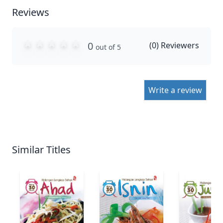
Reviews
0
(
0
) Reviewers
out of 5
Write a review
Similar Titles