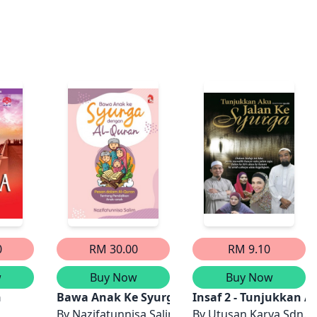
0
RM 30.00
RM 9.10
w
Buy Now
Buy Now
h
Bawa Anak Ke Syurga Dengan Al-Quran
Insaf 2 - Tunjukkan A
By
Nazifatunnisa Salim
By
Utusan Karya Sdn. B