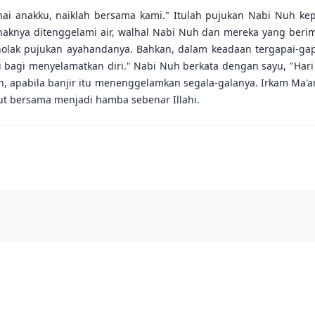
i anakku, naiklah bersama kami." Itulah pujukan Nabi Nuh kepa
knya ditenggelami air, walhal Nabi Nuh dan mereka yang beriman
olak pujukan ayahandanya. Bahkan, dalam keadaan tergapai-gapa
bagi menyelamatkan diri." Nabi Nuh berkata dengan sayu, "Hari 
uh, apabila banjir itu menenggelamkan segala-galanya. Irkam Ma'
kut bersama menjadi hamba sebenar Illahi.