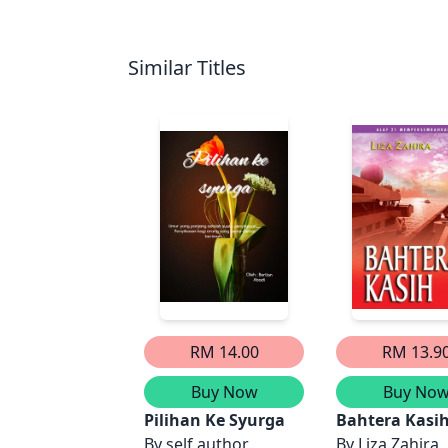
Similar Titles
RM 14.00
RM 13.9
Buy Now
Buy No
Pilihan Ke Syurga
Bahtera Kasi
By
self author
By
Liza Zahira