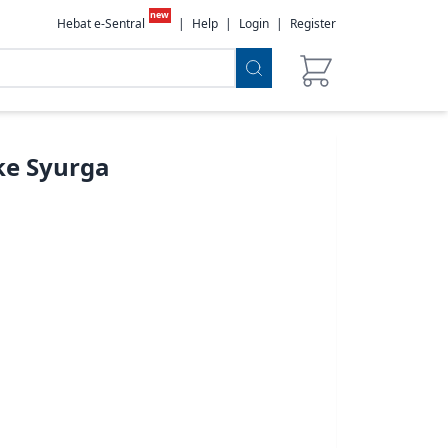
new
Hebat e-Sentral
|
Help
|
Login
|
Register
ke Syurga