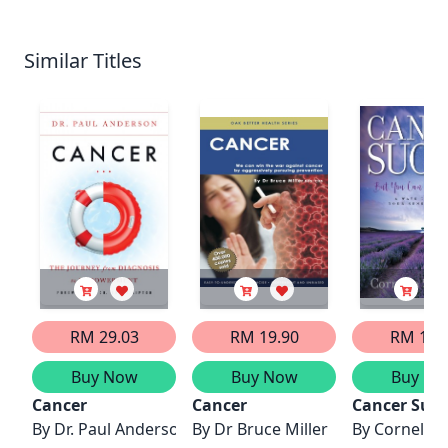
Similar Titles
RM 29.03
RM 19.90
RM 12.
Buy Now
Buy Now
Buy No
Cancer
Cancer
Cancer Suck
By
Dr. Paul Anderson
By
Dr Bruce Miller
By
Cornelia 