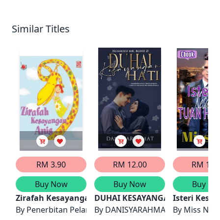
Similar Titles
RM 3.90
RM 12.00
RM 18.
Buy Now
Buy Now
Buy No
Zirafah Kesayangan Anis
DUHAI KESAYANGAN HATI
Isteri Kesa
By
Penerbitan Pelangi Sdn Bhd
By
DANISYARAHMAT ISMAIL
By
Miss Nas