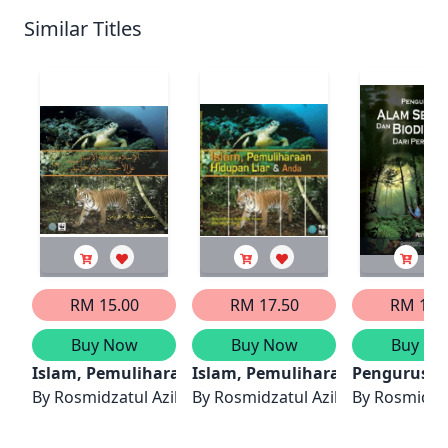
Similar Titles
RM 15.00
RM 17.50
RM 15.
Buy Now
Buy Now
Buy No
Islam, Pemuliharaan Hidupan Liar & Anda
Islam, Pemuliharaan Hidupan L
Pengurusan 
By
Rosmidzatul Azila Mat Yamin, Abu Bakar Yang
By
Rosmidzatul Azila Mat Yamin 
By
Rosmidzat