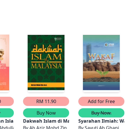
0
RM 11.90
Add for Free
w
Buy Now
Buy Now.
 di Malaysia
 Islam Di Malaysia: Perkembangan Dan Cabaran
Dakwah Islam di Malaysia
Syarahan Ilmiah: Waka
kor & Nur Fatin Halil
 Abdullah & Solahuddin Abdul Hamid
By
Ab Aziz Mohd Zin, Nor Raudah Hj.Siren, Yusmi
By
Sayuti Ab Ghani