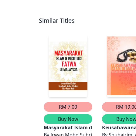
Similar Titles
RM 7.00
RM 19.0
Buy Now
Buy No
Masyarakat Islam dan Institusi Fatwa
Keusahawanan
By
Irwan Mohd Subri, Syadiyah Abdul Shu
By
Shuhairimi