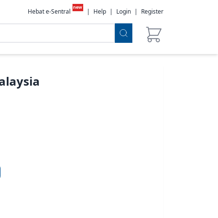
new
Hebat e-Sentral
|
Help
|
Login
|
Register
alaysia