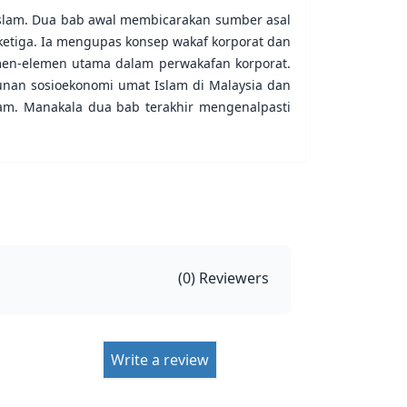
slam. Dua bab awal membicarakan sumber asal
ketiga. Ia mengupas konsep wakaf korporat dan
men-elemen utama dalam perwakafan korporat.
nan sosioekonomi umat Islam di Malaysia dan
am. Manakala dua bab terakhir mengenalpasti
(
0
) Reviewers
Write a review