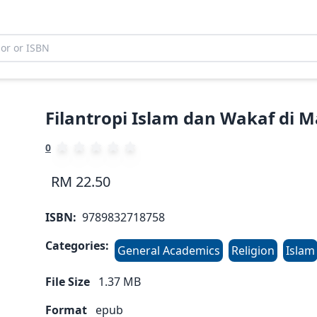
Filantropi Islam dan Wakaf di M
0
RM 22.50
ISBN:
9789832718758
Categories:
General Academics
Religion
Islam
File Size
1.37
MB
Format
epub