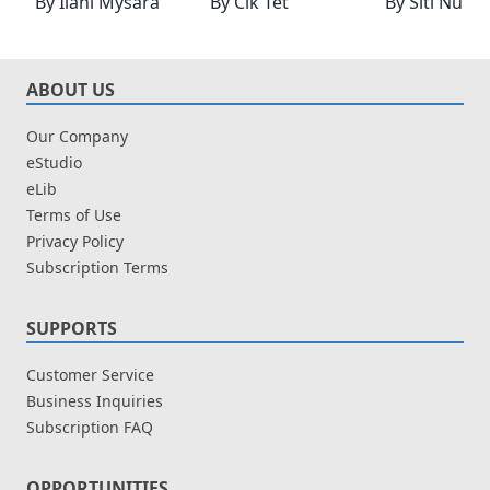
By
Ilani Mysara
By
Cik Tet
By
Siti Nur 
ABOUT US
Our Company
eStudio
eLib
Terms of Use
Privacy Policy
Subscription Terms
SUPPORTS
Customer Service
Business Inquiries
Subscription FAQ
OPPORTUNITIES