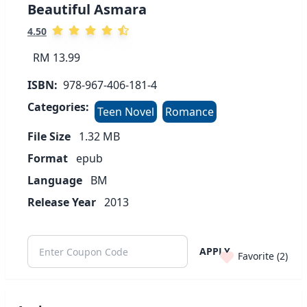
Beautiful Asmara
4.50
RM 13.99
ISBN:
978-967-406-181-4
Categories:
Teen Novel
Romance
File Size
1.32
MB
Format
epub
Language
BM
Release Year
2013
APPLY
Favorite (
2
)