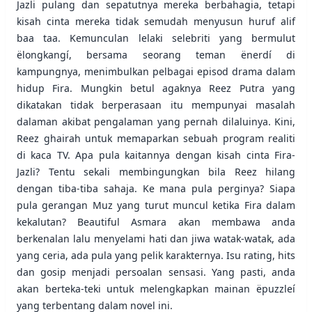
Jazli pulang dan sepatutnya mereka berbahagia, tetapi
kisah cinta mereka tidak semudah menyusun huruf alif
baa taa. Kemunculan lelaki selebriti yang bermulut
ëlongkangí, bersama seorang teman ënerdí di
kampungnya, menimbulkan pelbagai episod drama dalam
hidup Fira. Mungkin betul agaknya Reez Putra yang
dikatakan tidak berperasaan itu mempunyai masalah
dalaman akibat pengalaman yang pernah dilaluinya. Kini,
Reez ghairah untuk memaparkan sebuah program realiti
di kaca TV. Apa pula kaitannya dengan kisah cinta Fira-
Jazli? Tentu sekali membingungkan bila Reez hilang
dengan tiba-tiba sahaja. Ke mana pula perginya? Siapa
pula gerangan Muz yang turut muncul ketika Fira dalam
kekalutan? Beautiful Asmara akan membawa anda
berkenalan lalu menyelami hati dan jiwa watak-watak, ada
yang ceria, ada pula yang pelik karakternya. Isu rating, hits
dan gosip menjadi persoalan sensasi. Yang pasti, anda
akan berteka-teki untuk melengkapkan mainan ëpuzzleí
yang terbentang dalam novel ini.