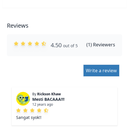
Reviews
4.50
(
1
) Reviewers
out of 5
Write a review
By
Rickson Khaw
Mesti BACAAA!!!
12 years ago
Sangat syok!!