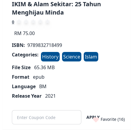
IKIM & Alam Sekitar: 25 Tahun
Menghijau Minda
0
RM 75.00
ISBN:
9789832718499
Categories:
History
Science
Islam
File Size
65.36
MB
Format
epub
Language
BM
Release Year
2021
APPLY
Favorite (
16
)