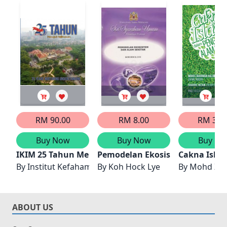
RM 90.00
RM 8.00
RM 35.
Buy Now
Buy Now
Buy No
IKIM 25 Tahun Memupuk Kefahaman
Pemodelan Ekosistem dan Alam
Cakna Isla
By
Institut Kefahaman Islam Malaysia
By
Koh Hock Lye
By
Mohd Zahi
ABOUT US