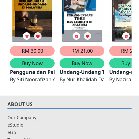
RM 30.00
RM 21.00
RM 21.
Buy Now
Buy Now
Buy No
Pengguna dan Pelindungan Undang-undang di Mal
Undang-Undang Tort Dan Liabili
Undang-und
By
Siti Noorafizah Azizan
By
Nur Khalidah Dahlan
By
Nazirah 
ABOUT US
Our Company
eStudio
eLib