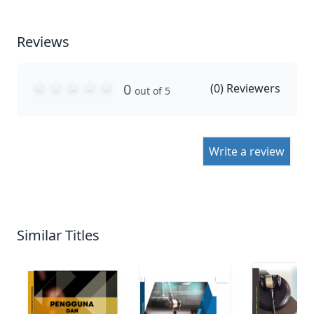
Reviews
0
(
0
) Reviewers
out of 5
Write a review
Similar Titles