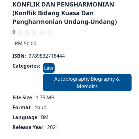
KONFLIK DAN PENGHARMONIAN
(Konflik Bidang Kuasa Dan
Pengharmonian Undang-Undang)
0
RM 50.00
ISBN:
9789832718444
Categories:
Law
Autobiography,Biography &
Memoirs
File Size
1.75
MB
Format
epub
Language
BM
Release Year
2021