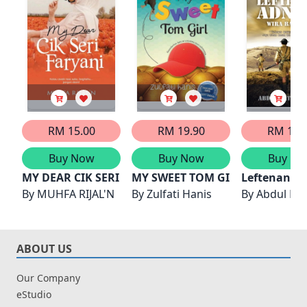
RM 15.00
RM 19.90
RM 12.
Buy Now
Buy Now
Buy No
MY DEAR CIK SERI FARYANI
MY SWEET TOM GIRL
Leftenan A
By
MUHFA RIJAL'N
By
Zulfati Hanis
By
Abdul Lati
ABOUT US
Our Company
eStudio