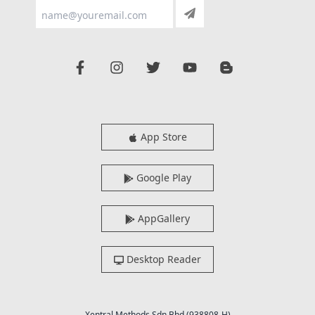
App Store
Google Play
AppGallery
Desktop Reader
Xentral Methods Sdn Bhd (938808-H)