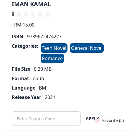
IMAN KAMAL
0
RM 15.00
ISBN:
9789672474227
Categories:
Teen Novel
General Novel
Romance
File Size
0.20
MB
Format
epub
Language
BM
Release Year
2021
APPLY
Favorite (
5
)