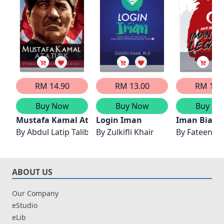
RM 14.90
RM 13.00
RM 15.
Buy Now
Buy Now
Buy No
Mustafa Kamal Ataturk
Login Iman
Iman Biar 
By
Abdul Latip Talib
By
Zulkifli Khair
By
Fateen M
ABOUT US
Our Company
eStudio
eLib