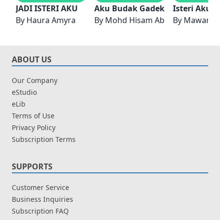
JADI ISTERI AKU
Aku Budak Gadek
Isteri Aku K
By
Haura Amyra
By
Mohd Hisam Abu Hashim
By
Mawar Ka
ABOUT US
Our Company
eStudio
eLib
Terms of Use
Privacy Policy
Subscription Terms
SUPPORTS
Customer Service
Business Inquiries
Subscription FAQ