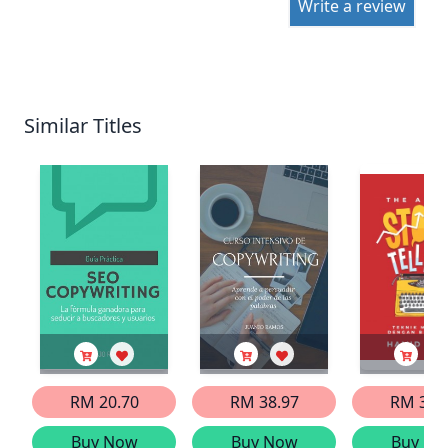
Write a review
Similar Titles
RM 20.70
RM 38.97
RM 35.
Buy Now
Buy Now
Buy No