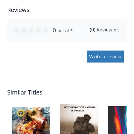
Reviews
0
(
0
) Reviewers
out of 5
Write a review
Similar Titles