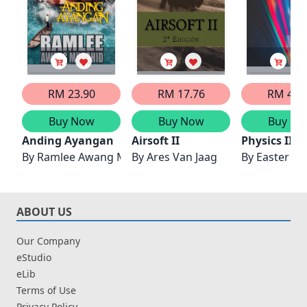
RM 23.90
RM 17.76
RM 45.
Buy Now
Buy Now
Buy No
Anding Ayangan
Airsoft II
Physics II
By
Ramlee Awang Murshid
By
Ares Van Jaag
By
Easter Jo
ABOUT US
Our Company
eStudio
eLib
Terms of Use
Privacy Policy