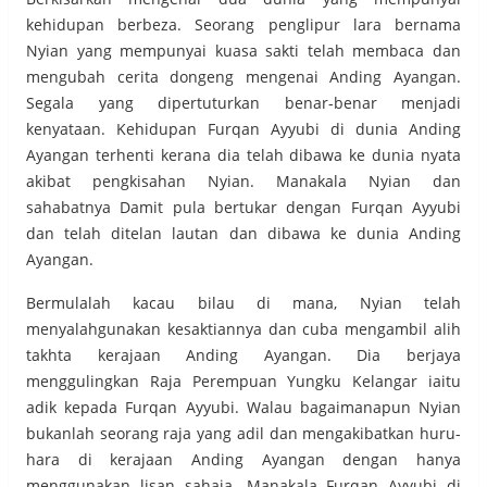
kehidupan berbeza. Seorang penglipur lara bernama
Nyian yang mempunyai kuasa sakti telah membaca dan
mengubah cerita dongeng mengenai Anding Ayangan.
Segala yang dipertuturkan benar-benar menjadi
kenyataan. Kehidupan Furqan Ayyubi di dunia Anding
Ayangan terhenti kerana dia telah dibawa ke dunia nyata
akibat pengkisahan Nyian. Manakala Nyian dan
sahabatnya Damit pula bertukar dengan Furqan Ayyubi
dan telah ditelan lautan dan dibawa ke dunia Anding
Ayangan.
Bermulalah kacau bilau di mana, Nyian telah
menyalahgunakan kesaktiannya dan cuba mengambil alih
takhta kerajaan Anding Ayangan. Dia berjaya
menggulingkan Raja Perempuan Yungku Kelangar iaitu
adik kepada Furqan Ayyubi. Walau bagaimanapun Nyian
bukanlah seorang raja yang adil dan mengakibatkan huru-
hara di kerajaan Anding Ayangan dengan hanya
menggunakan lisan sahaja. Manakala Furqan Ayyubi di