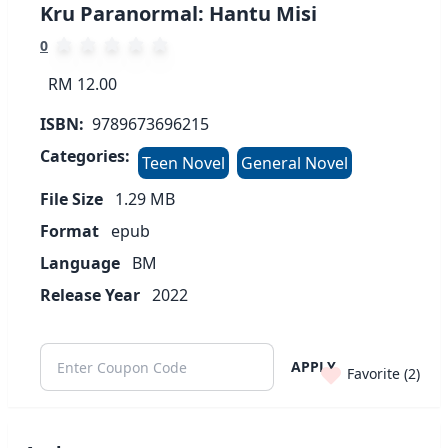
Kru Paranormal: Hantu Misi
0
RM 12.00
ISBN:
9789673696215
Categories:
Teen Novel
General Novel
File Size
1.29
MB
Format
epub
Language
BM
Release Year
2022
APPLY
Favorite (
2
)