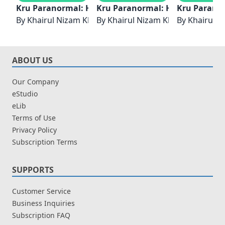
Kru Paranormal: Hantu Air
Kru Paranormal: Hantu Jarang 
Kru Parano
By
Khairul Nizam Khairani
By
Khairul Nizam Khairani
By
Khairul N
ABOUT US
Our Company
eStudio
eLib
Terms of Use
Privacy Policy
Subscription Terms
SUPPORTS
Customer Service
Business Inquiries
Subscription FAQ