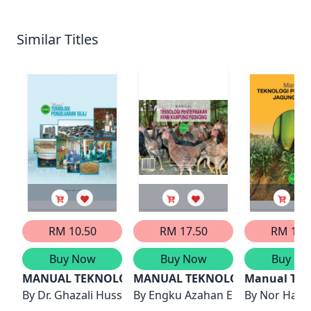
Similar Titles
RM 10.50
RM 17.50
RM 17.
Buy Now
Buy Now
Buy No
MANUAL TEKNOLOGI PENGELUARAN SILAJ
MANUAL TEKNOLOGI PENTERN
Manual Tek
By
Dr. Ghazali Hussin, Tapsir Serin
By
Engku Azahan Engku Ahmed, Ab
By
Nor Hazli