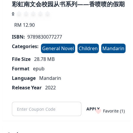
彩虹南文会校园从书系列——香喷喷的假期
0
RM 12.90
ISBN:
9789830077277
Categories:
General Novel
Children
Mandarin
File Size
28.78
MB
Format
epub
Language
Mandarin
Release Year
2022
APPLY
Favorite (
1
)