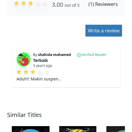
3.00
(
1
) Reviewers
out of 5
Write a review
By
shahida mohamed
Verified Reader
Terbaik
3 years ago
Aduh!! Makin suspen..
Similar Titles