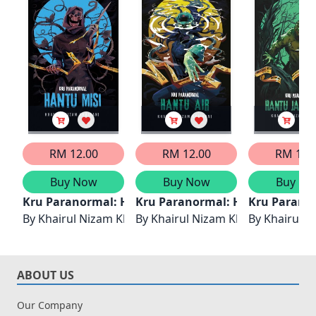
RM 12.00
RM 12.00
RM 12.
Buy Now
Buy Now
Buy No
Kru Paranormal: Hantu Misi
Kru Paranormal: Hantu Air
Kru Paranor
By
Khairul Nizam Khairani
By
Khairul Nizam Khairani
By
Khairul N
ABOUT US
Our Company