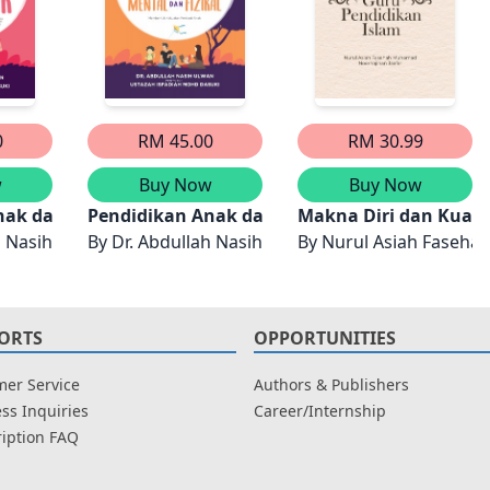
0
RM 45.00
RM 30.99
w
Buy Now
Buy Now
dikan Perkahwinan dan Fiqh Anak
nak dalam Islam: Pendidikan Keimanan dan Akhlak
Pendidikan Anak dalam Islam: Pendidikan Psik
Makna Diri dan Kuali
sfadiah Mohd Dasuki
h Nasih Ulwan, Ustazah Isfadiah Mohd Dasuki
By
Dr. Abdullah Nasih Ulwan, Ustazah Isfadiah 
By
Nurul Asiah Faseha
ORTS
OPPORTUNITIES
er Service
Authors & Publishers
ss Inquiries
Career/Internship
iption FAQ