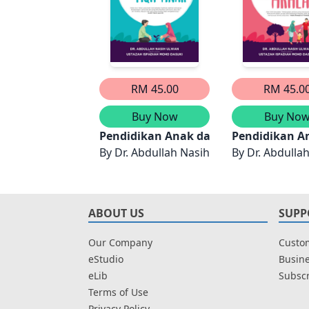
RM 45.00
RM 45.0
Buy Now
Buy No
Pendidikan Anak dalam Islam: Pendi
Pendidikan A
By
Dr. Abdullah Nasih Ulwan, Ustazah I
By
Dr. Abdulla
ABOUT US
SUPP
Our Company
Custom
eStudio
Busine
eLib
Subscr
Terms of Use
Privacy Policy