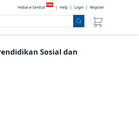
new
Hebat e-Sentral
|
Help
|
Login
|
Register
endidikan Sosial dan