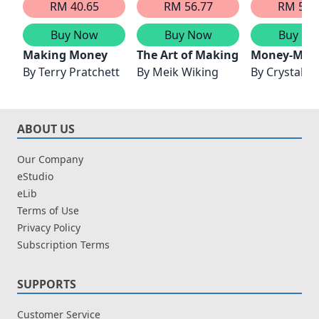
RM 40.65
RM 56.77
RM 53.
Buy Now
Buy Now
Buy No
Making Money
The Art of Making Memories
Money-Mak
By
Terry Pratchett
By
Meik Wiking
By
Crystal P
ABOUT US
Our Company
eStudio
eLib
Terms of Use
Privacy Policy
Subscription Terms
SUPPORTS
Customer Service