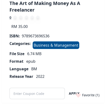
The Art of Making Money As A
Freelancer
0
RM 35.00
ISBN:
9789673696536
Categories:
Business & Management
File Size
6.74
MB
Format
epub
Language
BM
Release Year
2022
APPLY
Favorite (
1
)