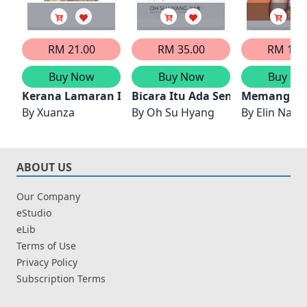
RM 21.00
RM 35.00
RM 15.
Buy Now
Buy Now
Buy No
Kerana Lamaran Itu
Bicara Itu Ada Seninya
Memang Itu
By
Xuanza
By
Oh Su Hyang
By
Elin Nadi
ABOUT US
Our Company
eStudio
eLib
Terms of Use
Privacy Policy
Subscription Terms