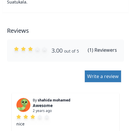
Suatukala.
Reviews
3.00
(
1
) Reviewers
out of 5
Write a review
By
shahida mohamed
Awesome
2 years ago
nice