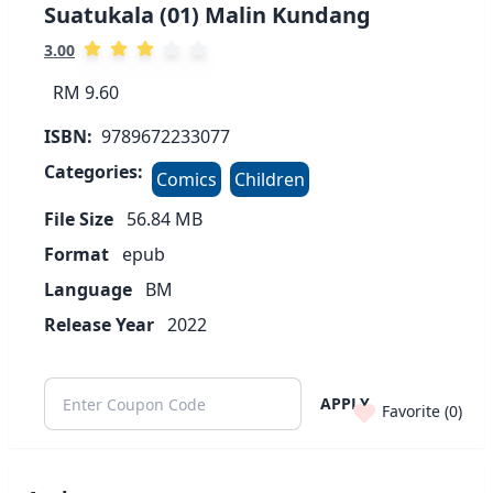
Suatukala (01) Malin Kundang
3.00
RM 9.60
ISBN:
9789672233077
Categories:
Comics
Children
File Size
56.84
MB
Format
epub
Language
BM
Release Year
2022
APPLY
Favorite (
0
)