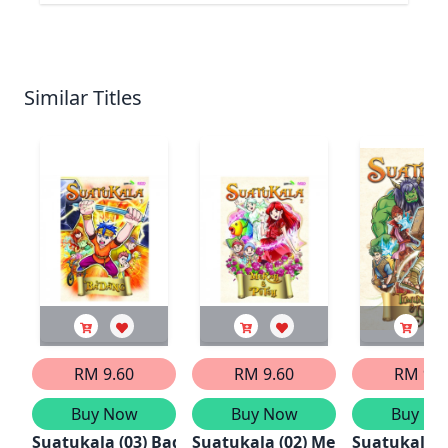
Similar Titles
RM 9.60
RM 9.60
RM 9.6
Buy Now
Buy Now
Buy No
Suatukala (03) Badang
Suatukala (02) Merah & Puteh
Suatukala (