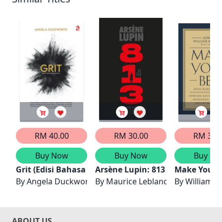
RM 40.00
RM 30.00
RM 35.
Buy Now
Buy Now
Buy No
Grit (Edisi Bahasa Melayu)
Arsène Lupin: 813 - Edisi Bahas
Make Your B
By
Angela Duckworth
By
Maurice Leblanc
By
William H
ABOUT US