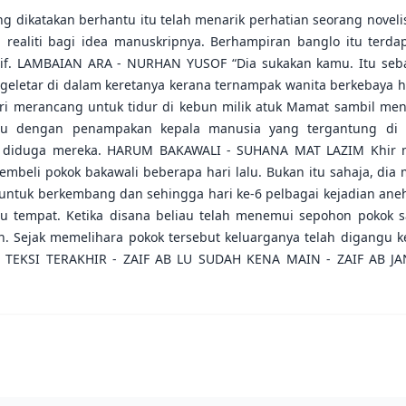
dikatakan berhantu itu telah menarik perhatian seorang novel
 realiti bagi idea manuskripnya. Berhampiran banglo itu terdap
dif. LAMBAIAN ARA - NURHAN YUSOF “Dia sukakan kamu. Itu seb
geletar di dalam keretanya kerana ternampak wanita berkebaya 
ri merancang untuk tidur di kebun milik atuk Mamat sambil men
ggu dengan penampakan kepala manusia yang tergantung di a
ah diduga mereka. HARUM BAKAWALI - SUHANA MAT LAZIM Khir m
embeli pokok bakawali beberapa hari lalu. Bukan itu sahaja, di
untuk berkembang dan sehingga hari ke-6 pelbagai kejadian aneh 
u tempat. Ketika disana beliau telah menemui sepohon pokok s
n. Sejak memelihara pokok tersebut keluarganya telah digangu ke
A TEKSI TERAKHIR - ZAIF AB LU SUDAH KENA MAIN - ZAIF AB 