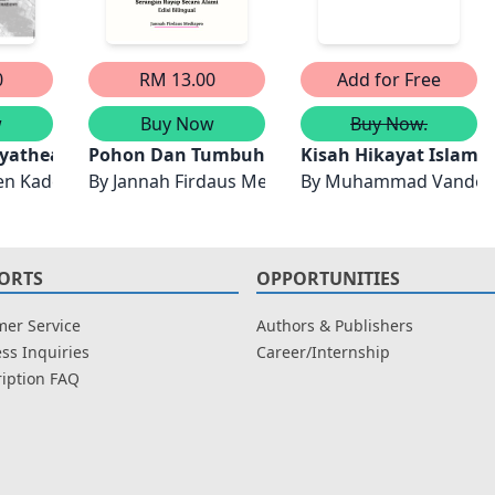
0
RM 13.00
Add for Free
w
Buy Now
Buy Now.
yatheaceae
Pohon Dan Tumbuhan Yang Bermanfaat Untuk 
Kisah Hikayat Islami
en Kader Maideen, Nurul Iwani Mohd Salleh & Nur Aliah 
By
Jannah Firdaus Mediapro
By
Muhammad Vandes
ORTS
OPPORTUNITIES
er Service
Authors & Publishers
ss Inquiries
Career/Internship
iption FAQ