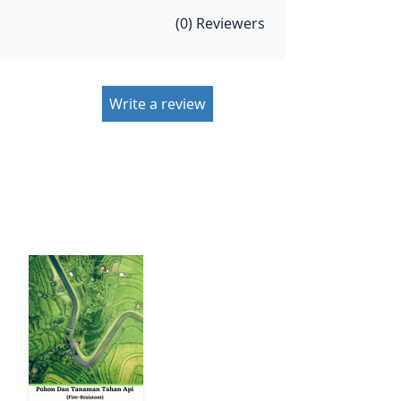
(
0
) Reviewers
Write a review