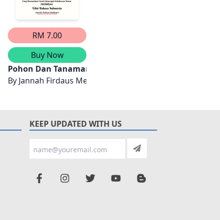
RM 7.00
Buy Now
Mencegah Serangan Rayap Secara Alami Edisi Bilingu
 Ketika Pohon Kurma Masjid Nabawi Menangis Edisi Bili
Pohon Dan Tanaman Tahan Api (Fire-Resistant) Yang 
Mohamad Khaduwi.
tra
By
Jannah Firdaus Mediapro
KEEP UPDATED WITH US