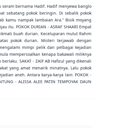
is seram bernama Hadif. Hadif menyewa banglo
at sebatang pokok beringin. Di sebalik pokok
ab kamu nampak lambaian Ara.” Bisik moyang
hijau itu. POKOK DURIAN - ASRAF SHAARI Empat
ikmati buah durian. Keceluparan mulut Rahim
tas pokok durian. Misteri terjawab dengan
engalami mimpi pelik dan pelbagai kejadian
a mula mempersoalkan kenapa bakawali miliknya
berlaku. SAKAT - ZAIF AB Hafizul yang dikenali
akat yang amat menarik minatnya. Lalu pokok
jadian aneh. Antara karya-karya lain: POKOK -
JANTUNG - ALISSA ALEE PATIN TEMPOYAK DAUN