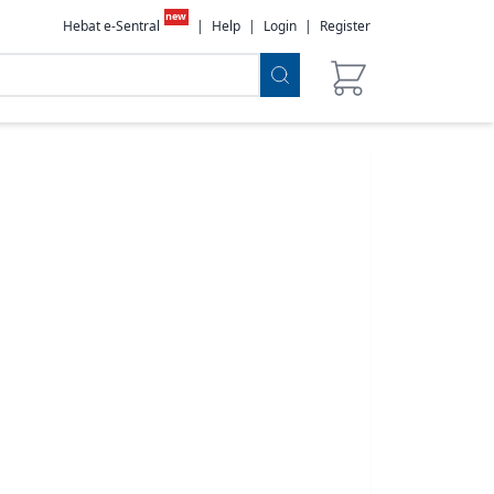
new
Hebat e-Sentral
|
Help
|
Login
|
Register