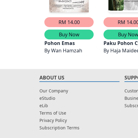
RM 14.00
RM 14.0
Buy Now
Buy No
Pohon Emas
Paku Pohon C
By
Wan Hamzah
By
Haja Maide
ABOUT US
SUPP
Our Company
Custom
eStudio
Busine
eLib
Subscr
Terms of Use
Privacy Policy
Subscription Terms