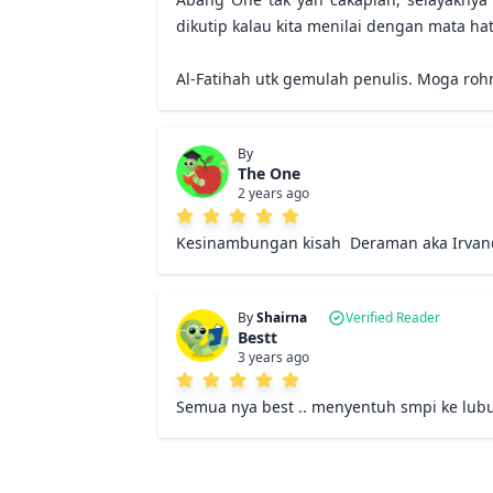
dikutip kalau kita menilai dengan mata hati
Al-Fatihah utk gemulah penulis. Moga roh
By
The One
2 years ago
Kesinambungan kisah  Deraman aka Irva
By
Shairna
Verified Reader
Bestt
3 years ago
Semua nya best .. menyentuh smpi ke lubu