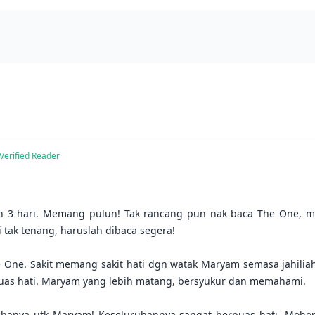
Verified Reader
oh 3 hari. Memang pulun! Tak rancang pun nak baca The One, ma
tak tenang, haruslah dibaca segera!

 One. Sakit memang sakit hati dgn watak Maryam semasa jahilia
puas hati. Maryam yang lebih matang, bersyukur dan memahami.

 hanya utk Maryam! Keseluruhannya sangat berpuas hati. Mohon