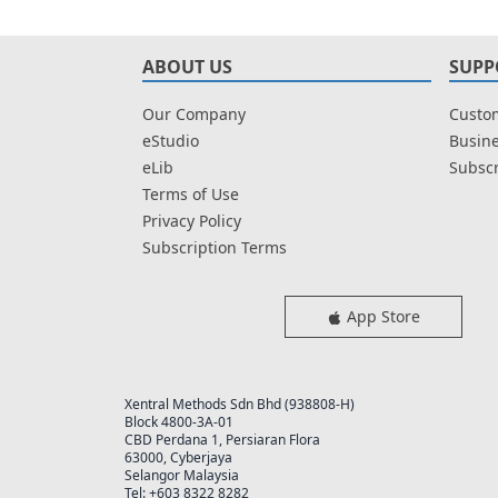
ABOUT US
SUPP
Our Company
Custom
eStudio
Busine
eLib
Subscr
Terms of Use
Privacy Policy
Subscription Terms
App Store
Xentral Methods Sdn Bhd (938808-H)
Block 4800-3A-01
CBD Perdana 1, Persiaran Flora
63000, Cyberjaya
Selangor Malaysia
Tel: +603 8322 8282