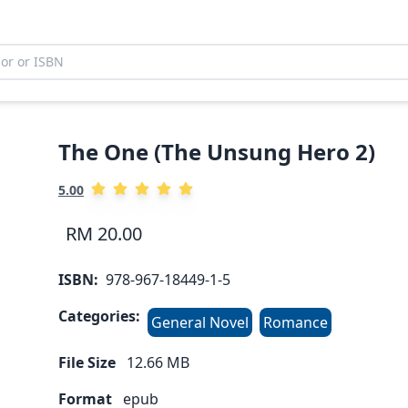
The One (The Unsung Hero 2)
5.00
RM 20.00
ISBN:
978-967-18449-1-5
Categories:
General Novel
Romance
File Size
12.66
MB
Format
epub