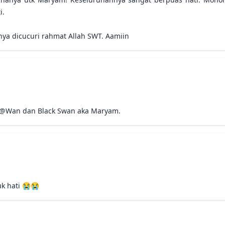
.

nya dicucuri rahmat Allah SWT. Aamiin
n@Wan dan Black Swan aka Maryam.
k hati 😭😭