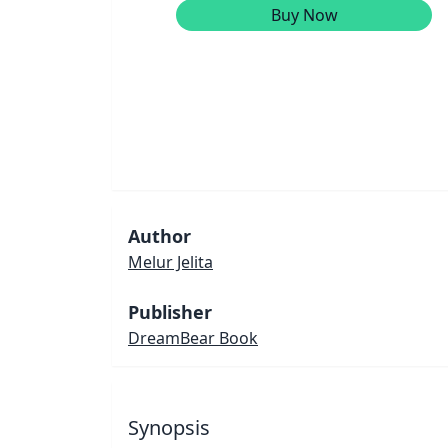
Buy Now
Author
Melur Jelita
Publisher
DreamBear Book
Synopsis