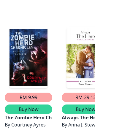
RM 9.99
RM 29.12
Buy Now
Buy Now
The Zombie Hero Chronicles - Book One- Genesis
Always The Hero
Not t
By
Courtney Ayres
By
Anna J. Stewart
By
Ra