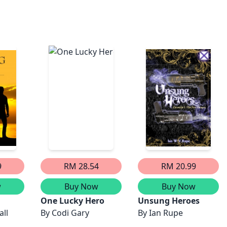
9
RM 28.54
RM 20.99
w
Buy Now
Buy Now
One Lucky Hero
Unsung Heroes
all
By
Codi Gary
By
Ian Rupe