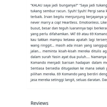
“KALAU saya jadi bunganya?” “Saya jadi tukang
tukang sembur racun. Syuh! Syuh! Pergi sana
terbaik. Irvan begitu menjunjung kerjayanya
never marry a cop! Heartless. Emotionless. Li
busut, besar dan teguh luarannya tapi berker
yang perlu difahamkan. VAT 69 atau 69 Koman
kau takkan mampu ketawa apatah lagi tersen
wang ringgit… masih ada insan yang sanggu
jalan… meminta kisah-kisah mereka ditulis a
dalam surah Yasin ayat dua puluh…. Namanya t
Komando menjadi barisan hadapan dalam me
Sentiasa bersedia ditugaskan ke mana sekali 
pilihan mereka. 69 Komando yang berdiri den
jasa mereka setinggi langit, seluas daratan. D
Reviews