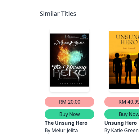
Similar Titles
RM 20.00
RM 40.9
Buy Now
Buy No
The Unsung Hero
Unsung Hero
By
Melur Jelita
By
Katie Green