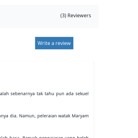
(
3
) Reviewers
Write a review
lah sebenarnya tak tahu pun ada sekuel 
hnya dia. Namun, peleraian watak Maryam 
lah baca. Banyak pengajaran yang boleh 