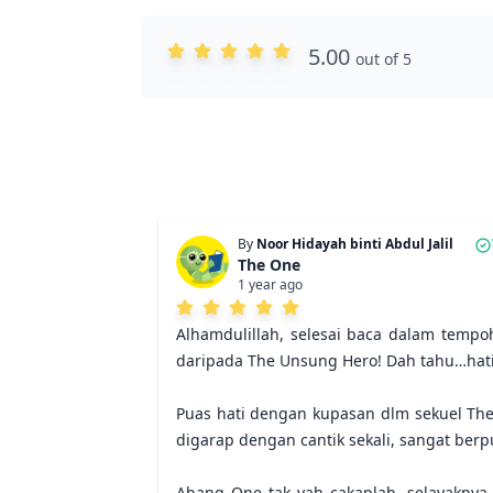
5.00
out of 5
By
Noor Hidayah binti Abdul Jalil
The One
1 year ago
Alhamdulillah, selesai baca dalam temp
daripada The Unsung Hero! Dah tahu…hati 
Puas hati dengan kupasan dlm sekuel The
digarap dengan cantik sekali, sangat ber
Abang One tak yah cakaplah, selayaknya