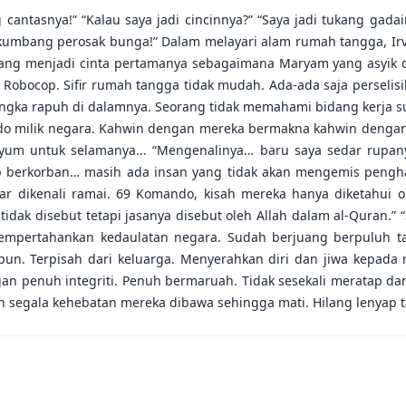
 cantasnya!” “Kalau saya jadi cincinnya?” “Saya jadi tukang gadai
 kumbang perosak bunga!” Dalam melayari alam rumah tangga, I
 yang menjadi cinta pertamanya sebagaimana Maryam yang asyik
ke Robocop. Sifir rumah tangga tidak mudah. Ada-ada saja perseli
angka rapuh di dalamnya. Seorang tidak memahami bidang kerja s
do milik negara. Kahwin dengan mereka bermakna kahwin dengan 
yum untuk selamanya... “Mengenalinya… baru saya sedar rupa
p berkorban… masih ada insan yang tidak akan mengemis peng
gar dikenali ramai. 69 Komando, kisah mereka hanya diketahui 
idak disebut tetapi jasanya disebut oleh Allah dalam al-Quran.
mpertahankan kedaulatan negara. Sudah berjuang berpuluh ta
pun. Terpisah dari keluarga. Menyerahkan diri dan jiwa kepada 
gan penuh integriti. Penuh bermaruah. Tidak sesekali meratap d
an segala kehebatan mereka dibawa sehingga mati. Hilang lenyap t