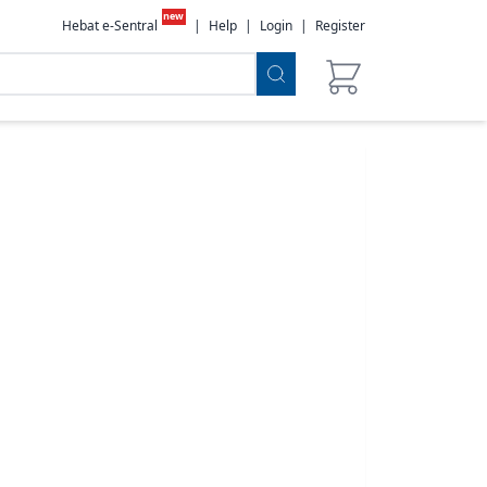
new
Hebat e-Sentral
|
Help
|
Login
|
Register