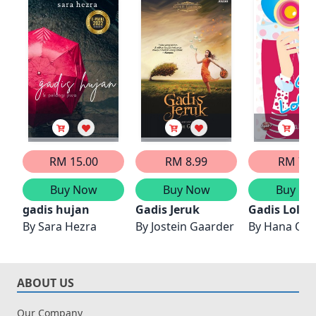
RM 15.00
RM 8.99
RM 7.9
Buy Now
Buy Now
Buy No
gadis hujan
Gadis Jeruk
Gadis Lolip
By
Sara Hezra
By
Jostein Gaarder
By
Hana Qist
ABOUT US
Our Company