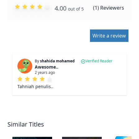
4.00
(
1
) Reviewers
out of 5
Write a review
By
shahida mohamed
Verified Reader
Awesome..
2 years ago
Tahniah penulis..
Similar Titles