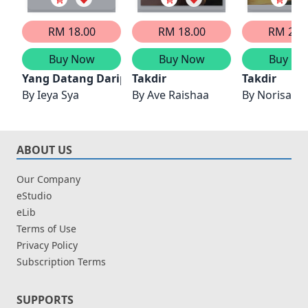
RM 18.00
RM 18.00
RM 21.
Buy Now
Buy Now
Buy No
Yang Datang Daripada Takdir
Takdir
Takdir
By
Ieya Sya
By
Ave Raishaa
By
Norisah A
ABOUT US
Our Company
eStudio
eLib
Terms of Use
Privacy Policy
Subscription Terms
SUPPORTS