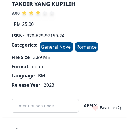
TAKDIR YANG KUPILIH
3.00
RM 25.00
ISBN:
978-629-97159-24
Categories:
General Novel
Romance
File Size
2.89
MB
Format
epub
Language
BM
Release Year
2023
APPLY
Favorite (
2
)