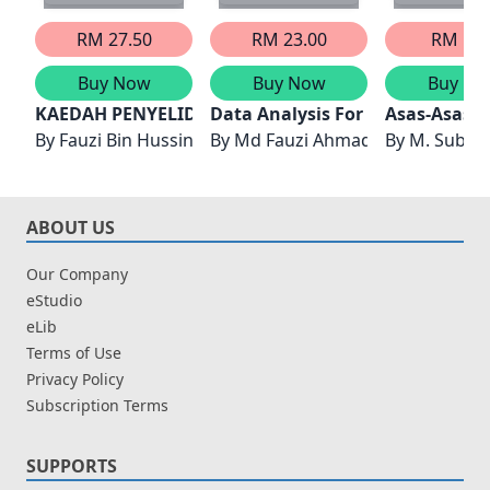
RM 27.50
RM 23.00
RM 5.9
Buy Now
Buy Now
Buy No
KAEDAH PENYELIDIKAN & ANALISIS DATA SPSS
Data Analysis For Research : SP
Asas-Asas Fi
By
Fauzi Bin Hussin, Jamal Ali & Mohd Saifoul Zamzuri 
By
Md Fauzi Ahmad@Mohamad
By
M. Subhi-
ABOUT US
Our Company
eStudio
eLib
Terms of Use
Privacy Policy
Subscription Terms
SUPPORTS