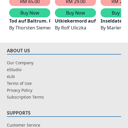
RM 65.00
RM 29.00
RM 25.
Buy Now
Buy Now
Buy No
Tod auf Baltrum. Ostfrieslandkrimi
Utkiekermord auf Spiekeroog. O
Inseldate a
By
Thorsten Siemens
By
Rolf Uliczka
By
Marlene 
ABOUT US
Our Company
eStudio
eLib
Terms of Use
Privacy Policy
Subscription Terms
SUPPORTS
Customer Service