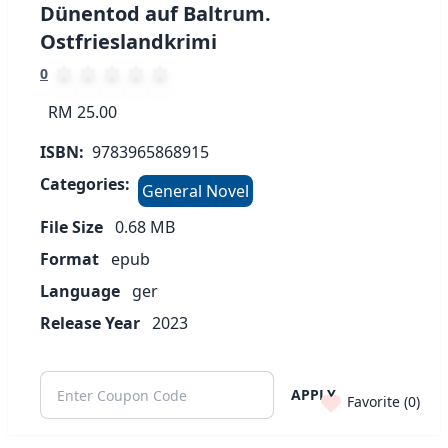
Dünentod auf Baltrum.
Ostfrieslandkrimi
0
RM 25.00
ISBN:
9783965868915
Categories:
General Novel
File Size
0.68
MB
Format
epub
Language
ger
Release Year
2023
APPLY
Favorite (
0
)