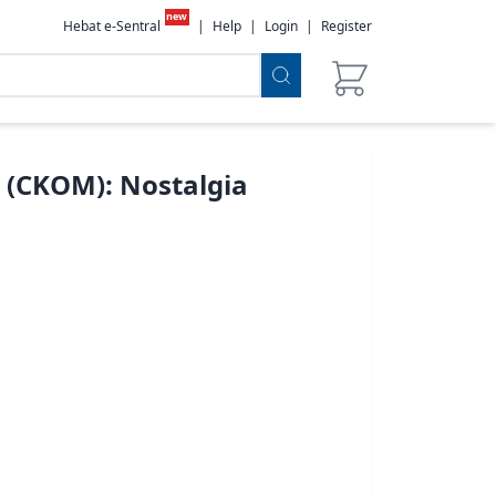
new
Hebat e-Sentral
|
Help
|
Login
|
Register
 (CKOM): Nostalgia