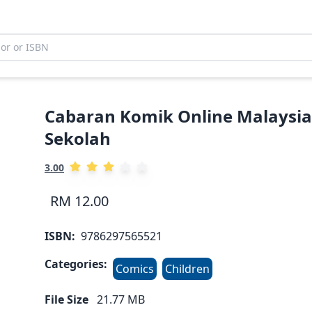
Cabaran Komik Online Malaysia
Sekolah
3.00
RM 12.00
ISBN:
9786297565521
Categories:
Comics
Children
File Size
21.77
MB