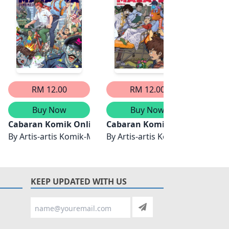
RM 12.00
RM 12.00
Buy Now
Buy Now
era
 Malaysia (CKOM): Doktor
Cabaran Komik Online Malaysia (CKOM): Zombinasi
Cabaran Komik Online Malays
Cabar
By
Artis-artis Komik-M
By
Artis-artis Komik-M
By
Art
KEEP UPDATED WITH US