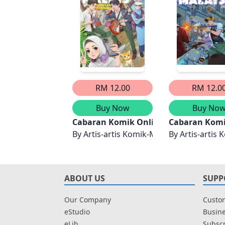
RM 12.00
RM 12.0
Buy Now
Buy No
Cabaran Komik Online Malaysia (CKO
Cabaran Komi
By
Artis-artis Komik-M
By
Artis-artis
ABOUT US
SUPP
Our Company
Custom
eStudio
Busine
eLib
Subscr