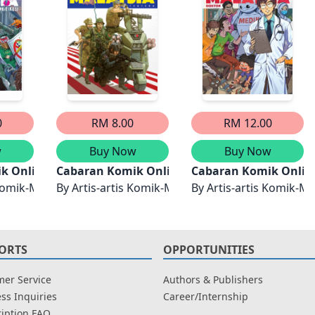
0
RM 8.00
RM 12.00
w
Buy Now
Buy Now
M): Sekolah Pertama
k Online Malaysia (CKOM): Zombifikasi
Cabaran Komik Online Malaysia (CKOM): Tent
Cabaran Komik Online
 Komik-M
By
Artis-artis Komik-M
By
Artis-artis Komik-M
ORTS
OPPORTUNITIES
er Service
Authors & Publishers
ss Inquiries
Career/Internship
iption FAQ