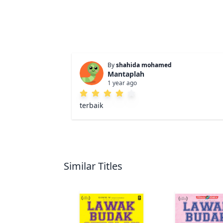
By
shahida mohamed
Mantaplah
1 year ago
terbaik
Similar Titles