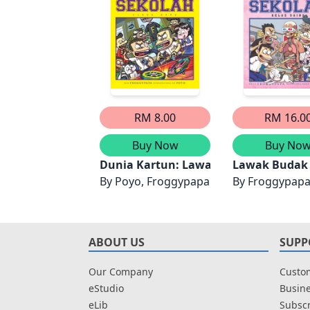
RM 8.00
RM 16.0
Buy Now
Buy No
Dunia Kartun: Lawak Budak Sekolah #
Lawak Budak S
By
Poyo, Froggypapa
By
Froggypapa
ABOUT US
SUPP
Our Company
Custom
eStudio
Busine
eLib
Subscr