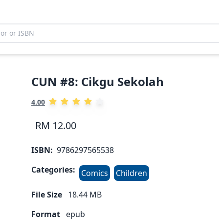
CUN #8: Cikgu Sekolah
4.00
RM 12.00
ISBN:
9786297565538
Categories:
Comics
Children
File Size
18.44
MB
Format
epub