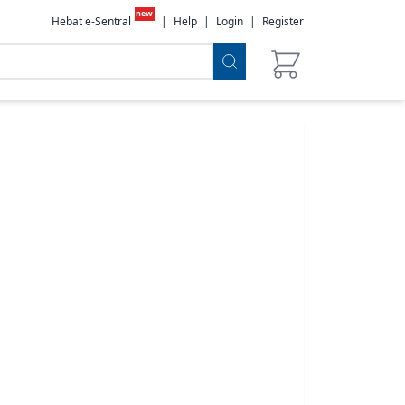
new
Hebat e-Sentral
|
Help
|
Login
|
Register