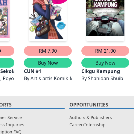
0
RM 7.90
RM 21.00
w
Buy Now
Buy Now
6 - Cikgu Baru
ekolah #8: Kelas Sains
CUN #1
Cikgu Kampung
, Poyo
By
Artis-artis Komik-M
By
Shahidan Shuib
ORTS
OPPORTUNITIES
er Service
Authors & Publishers
ss Inquiries
Career/Internship
iption FAQ