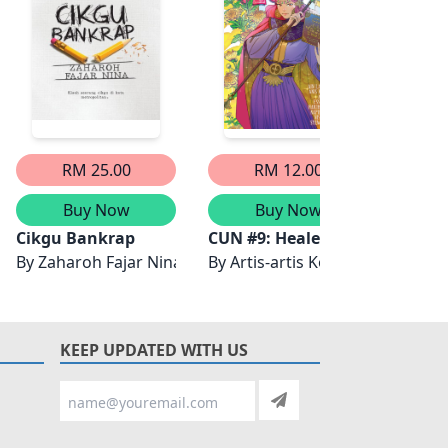
RM 25.00
RM 12.00
Buy Now
Buy Now
Cikgu Bankrap
CUN #9: Healer
CUN #
By
Zaharoh Fajar Nina
By
Artis-artis Komik-M
By
Art
KEEP UPDATED WITH US