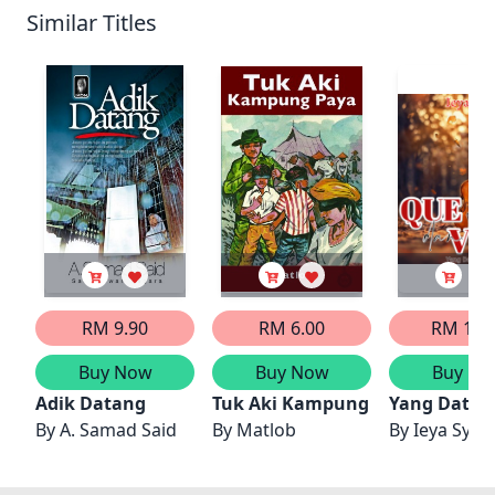
Similar Titles
RM 9.90
RM 6.00
RM 18.
Buy Now
Buy Now
Buy No
Adik Datang
Tuk Aki Kampung Paya
Yang Datan
By
A. Samad Said
By
Matlob
By
Ieya Sya