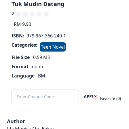
Tuk Mudin Datang
0
RM 9.90
ISBN:
978-967-366-240-1
Categories:
Teen Novel
File Size
0.59
MB
Format
epub
Language
BM
APPLY
Favorite (
0
)
Author
Ida Munira Abu Bakar