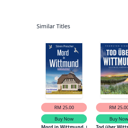
Similar Titles
RM 25.00
RM 25.0
Buy Now
Buy No
Mord in Wittmund. Ostfrieslandkrimi
Tod über Witt