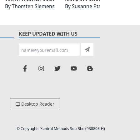
By
Thorsten Siemens
By
Susanne Ptak
By
Rol
KEEP UPDATED WITH US
Desktop Reader
© Copyrights Xentral Methods Sdn Bhd (938808-H)