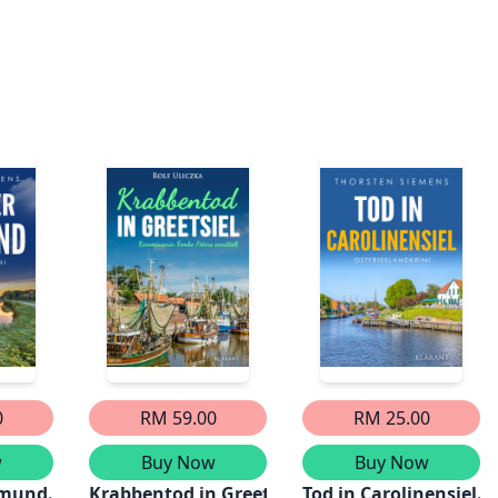
0
RM 59.00
RM 25.00
w
Buy Now
Buy Now
mund. Ostfrieslandkrimi
Krabbentod in Greetsiel. Ostfrieslandkrimi
Tod in Carolinensiel. 