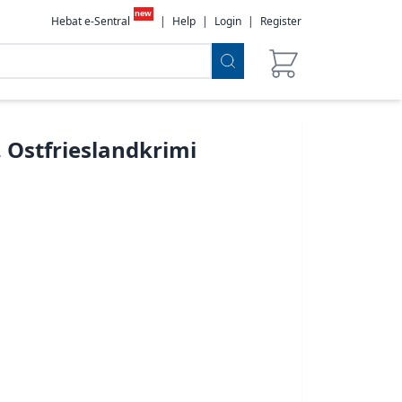
new
Hebat e-Sentral
|
Help
|
Login
|
Register
Ostfrieslandkrimi