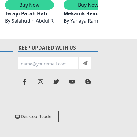
Buy Now
Buy Now
um
Terapi Patah Hati
Mekanik Bendalir: Teori & P
Sehin
 Zubainun Mohamed Zabidi
By
Salahudin Abdul Razak, Rusydi Ramli Al-Jauhari
By
Yahaya Ramli
By
Ais
KEEP UPDATED WITH US
Desktop Reader