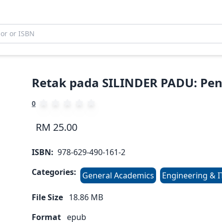
Retak pada SILINDER PADU: Pe
0
RM 25.00
ISBN:
978-629-490-161-2
Categories:
General Academics
Engineering & I
File Size
18.86
MB
Format
epub