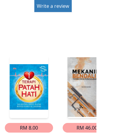
Write a review
RM 8.00
RM 46.00