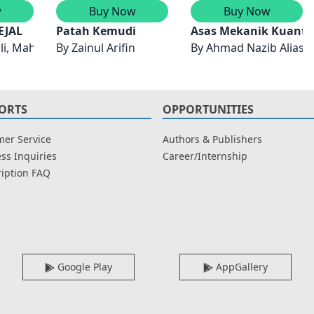
w
Buy Now
Buy Now
EJAL
Patah Kemudi
Asas Mekanik Kuant
li, Mahmod Abd Hakim Mohamad & Mohd Shahir Yahya.
By
Zainul Arifin
By
Ahmad Nazib Alias,
ORTS
OPPORTUNITIES
er Service
Authors & Publishers
ss Inquiries
Career/Internship
iption FAQ
Google Play
AppGallery