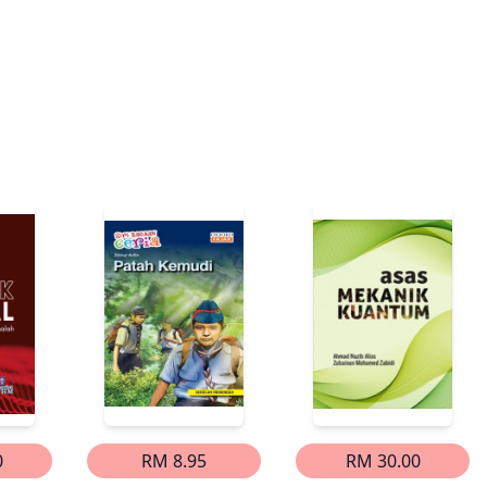
0
RM 8.95
RM 30.00