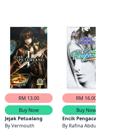
RM 13.00
RM 16.00
Buy Now
Buy Now
Jejak Petualang
Encik Pengacau
Jejak
By
Vermouth
By
Rafina Abdullah
By
Dew