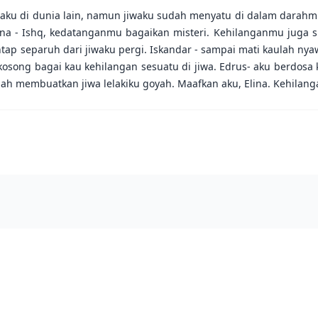
 aku di dunia lain, namun jiwaku sudah menyatu di dalam darahm
na - Ishq, kedatanganmu bagaikan misteri. Kehilanganmu juga sua
 separuh dari jiwaku pergi. Iskandar - sampai mati kaulah nyawak
ong bagai kau kehilangan sesuatu di jiwa. Edrus- aku berdosa k
telah membuatkan jiwa lelakiku goyah. Maafkan aku, Elina. Kehila