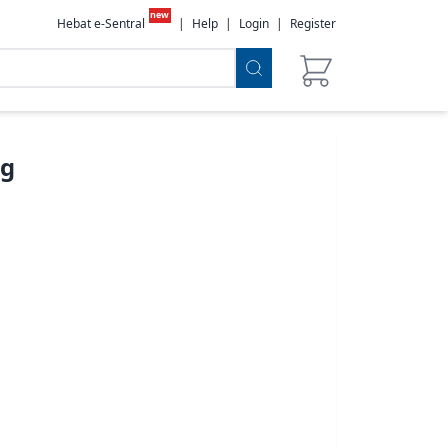
new
Hebat e-Sentral
|
Help
|
Login
|
Register
ng