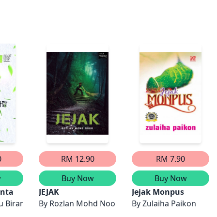
0
RM 12.90
RM 7.90
w
Buy Now
Buy Now
 Kunang-kunang Tak Akan Pernah Mati
inta
​JEJAK
Jejak Monpus
hu Biram, Lucyana
By
Rozlan Mohd Noor
By
Zulaiha Paikon