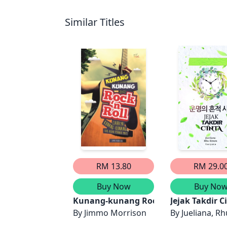
Similar Titles
RM 13.80
RM 29.0
Buy Now
Buy No
Kunang-kunang Rock n Roll, Cahaya
Jejak Takdir C
By
Jimmo Morrison
By
Jueliana, R