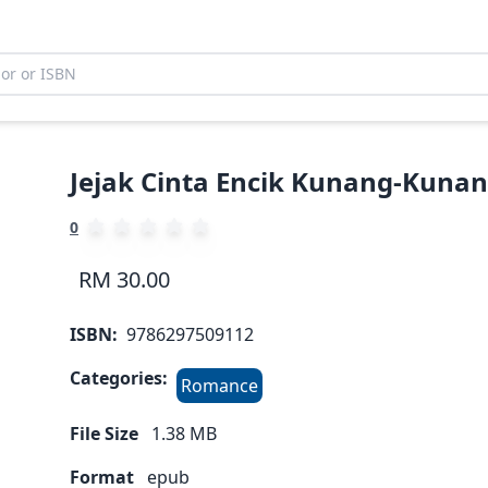
Jejak Cinta Encik Kunang-Kuna
0
RM 30.00
ISBN:
9786297509112
Categories:
Romance
File Size
1.38
MB
Format
epub