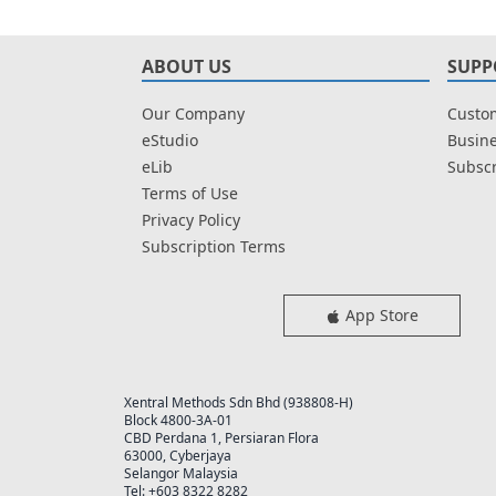
ABOUT US
SUPP
Our Company
Custom
eStudio
Busine
eLib
Subscr
Terms of Use
Privacy Policy
Subscription Terms
App Store
Xentral Methods Sdn Bhd (938808-H)
Block 4800-3A-01
CBD Perdana 1, Persiaran Flora
63000, Cyberjaya
Selangor Malaysia
Tel: +603 8322 8282