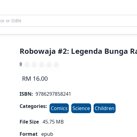
Robowaja #2: Legenda Bunga R
0
RM 16.00
ISBN:
9786297858241
Categories:
Comics
Science
Children
File Size
45.75
MB
Format
epub