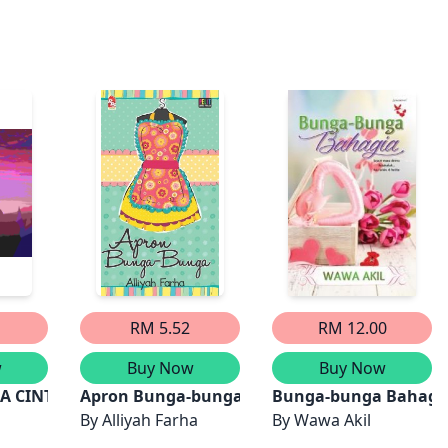
RM 5.52
RM 12.00
w
Buy Now
Buy Now
A CINTA
Apron Bunga-bunga
Bunga-bunga Bahagi
By
Alliyah Farha
By
Wawa Akil