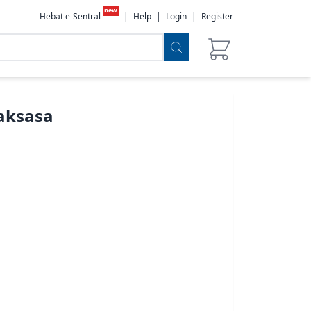
new
Hebat e-Sentral
|
Help
|
Login
|
Register
aksasa