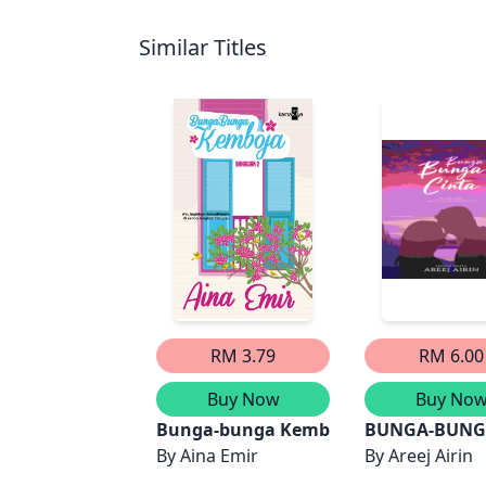
Similar Titles
RM 3.79
RM 6.00
Buy Now
Buy No
Bunga-bunga Kemboja (Bahagian 2)
BUNGA-BUNG
By
Aina Emir
By
Areej Airin