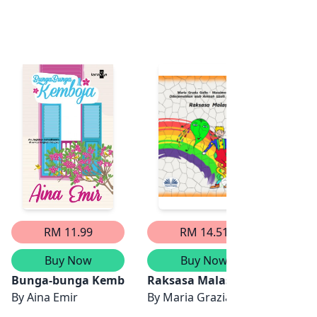
RM 11.99
RM 14.51
Buy Now
Buy Now
a
Bunga-bunga Kemboja
Raksasa Malas
Raksa
By
Aina Emir
By
Maria Grazia Gullo
By
Qon