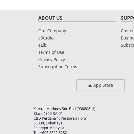
ABOUT US
SUPP
Our Company
Custom
eStudio
Busine
eLib
Subscr
Terms of Use
Privacy Policy
Subscription Terms
App Store
Xentral Methods Sdn Bhd (938808-H)
Block 4800-3A-01
CBD Perdana 1, Persiaran Flora
63000, Cyberjaya
Selangor Malaysia
Tel: +603 8322 8282