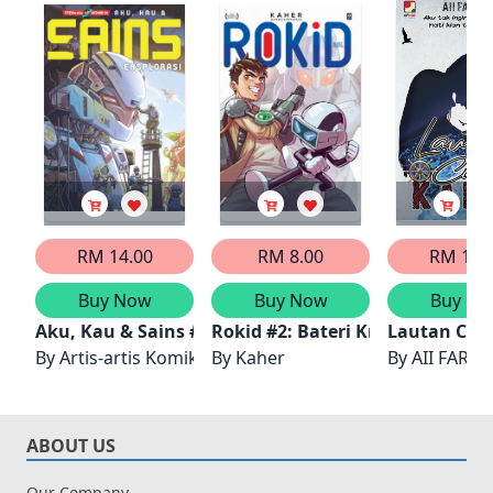
RM 14.00
RM 8.00
RM 12.
Buy Now
Buy Now
Buy No
Aku, Kau & Sains #3: Eksplorasi
Rokid #2: Bateri Kristal
Lautan Cint
By
Artis-artis Komik-M
By
Kaher
By
AII FARIZ
ABOUT US
Our Company