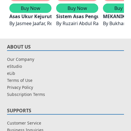
Buy Now
Buy Now
Buy No
Asas Ukur Kejuruteraan
Sistem Asas Pengukuran Kejuru
MEKANIK BE
By
Jasmee Jaafar, Redzwan Misran
By
Ruzairi Abdul Rahim, Shafishu
By
Bukhari 
ABOUT US
Our Company
eStudio
eLib
Terms of Use
Privacy Policy
Subscription Terms
SUPPORTS
Customer Service
Business Inquiries