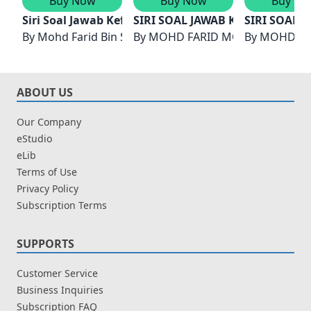
Buy Now
Buy Now
Buy No
Siri Soal Jawab Kefahaman Islam: Akidah dan Pemi
SIRI SOAL JAWAB KEFAHAMAN 
SIRI SOAL
By
Mohd Farid Bin Shahran & Md. Asham Bin Ahmad
By
MOHD FARID MOHD SHAHRAN
By
ABOUT US
Our Company
eStudio
eLib
Terms of Use
Privacy Policy
Subscription Terms
SUPPORTS
Customer Service
Business Inquiries
Subscription FAQ