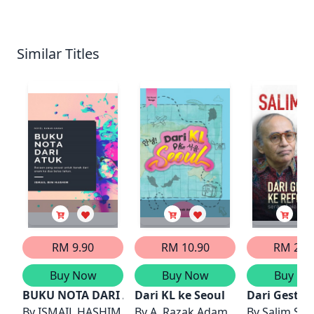
Similar Titles
RM 9.90
RM 10.90
RM 23.
Buy Now
Buy Now
Buy No
BUKU NOTA DARI ATUK
Dari KL ke Seoul
Dari Gestap
By
ISMAIL HASHIM
By
A. Razak Adam
By
Salim Sai