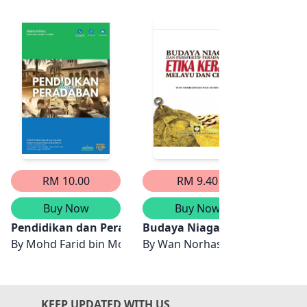
RM 10.00
RM 9.40
Buy Now
Buy Now
Pendidikan dan Peradaban
Budaya Niaga Dan Perspektif 
Perad
uki Bin Hashim
lee Haron & Mohd Nasir Ripin
By
Mohd Farid bin Mohd Shahran
By
Wan Norhasniah Wan Husin
By
Wa
KEEP UPDATED WITH US