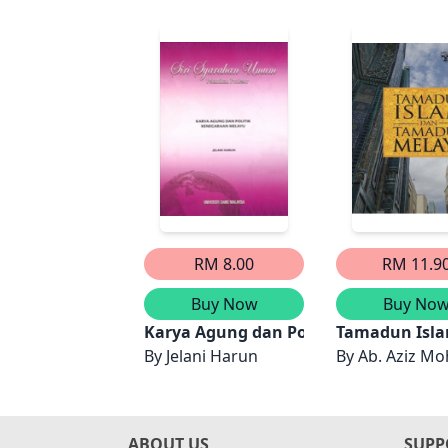
RM 8.00
RM 11.9
Buy Now
Buy No
Karya Agung dan Politik Kenegaraan
Tamadun Isl
By
Jelani Harun
By
Ab. Aziz Moh
ABOUT US
SUPP