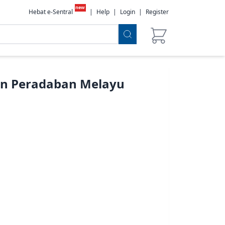
new
Hebat e-Sentral
|
Help
|
Login
|
Register
an Peradaban Melayu