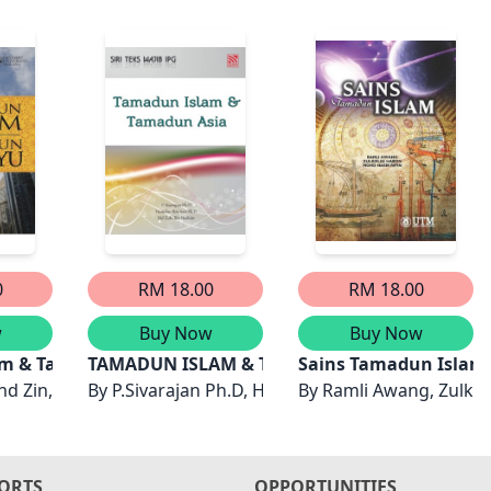
0
RM 18.00
RM 18.00
w
Buy Now
Buy Now
 Melayu
am & Tamadun Melayu
TAMADUN ISLAM & TAMADUN ASIA
Sains Tamadun Islam
d Zin, et al.
By
P.Sivarajan Ph.D, Hamdan Bin Aziz Ph.D, Md Z
By
Ramli Awang, Zulkif
ORTS
OPPORTUNITIES