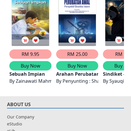
RM 9.95
RM 25.00
RM 9.2
Buy Now
Buy Now
Buy No
Sebuah Impian
Arahan Perubatan Awal
Sindiket - 
By
Zainawati Mahmood
By
Penyunting : Shaikh Mohd Sa
By
Syauqie M
ABOUT US
Our Company
eStudio
eLib