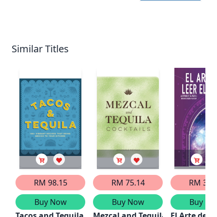
Similar Titles
RM 98.15
RM 75.14
RM 34.
Buy Now
Buy Now
Buy No
Tacos and Tequila
Mezcal and Tequila Cocktails
El Arte de Le