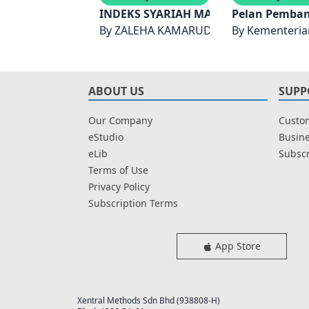
INDEKS SYARIAH MALAYSIA : ASPEK
Pelan Pemban
By
ZALEHA KAMARUDDIN, AINUL JARIA 
By
Kementerian
ABOUT US
SUPP
Our Company
Custom
eStudio
Busine
eLib
Subscr
Terms of Use
Privacy Policy
Subscription Terms
App Store
Xentral Methods Sdn Bhd (938808-H)