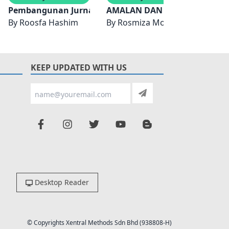
Pembangunan Ummah
 Perubahan dan Pembangunan
Pembangunan Jurnal Ilmiah Malaysia 1847-2007
AMALAN DAN CABARAN PEMB
Pelan
IM, ROOSFA HASHIM
By
Roosfa Hashim
By
Rosmiza Mohd Zainol, Christi
By
Kem
KEEP UPDATED WITH US
Desktop Reader
© Copyrights Xentral Methods Sdn Bhd (938808-H)