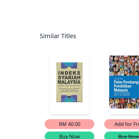
Similar Titles
RM 40.00
Add for Fr
Buy Now
Buy Now