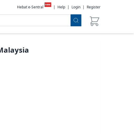
new
Hebat e-Sentral
|
Help
|
Login
|
Register
alaysia