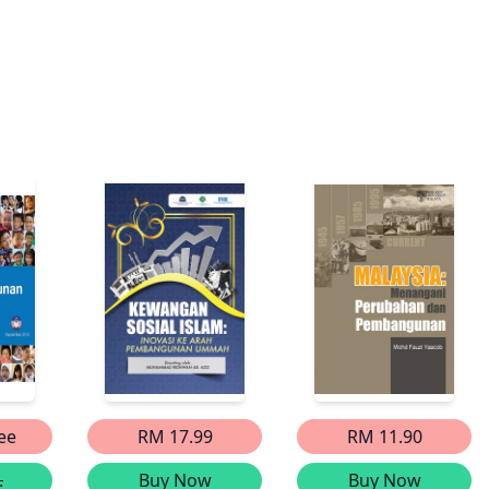
ee
RM 17.99
RM 11.90
.
Buy Now
Buy Now