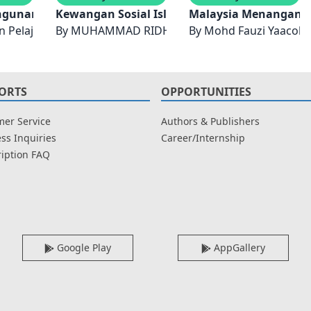
 PERUNDANGAN
gunan Pendidikan Malaysia
Kewangan Sosial Islam : Inovasi ke Arah 
Malaysia Menangani
MAIDIN, SAHARI NORDIN, AZIZAH MOHD. BADRUDIN IBRAH
 Pelajaran Malaysia
By
MUHAMMAD RIDHWAN AB. AZIZ
By
Mohd Fauzi Yaacob
ORTS
OPPORTUNITIES
er Service
Authors & Publishers
ss Inquiries
Career/Internship
iption FAQ
Google Play
AppGallery