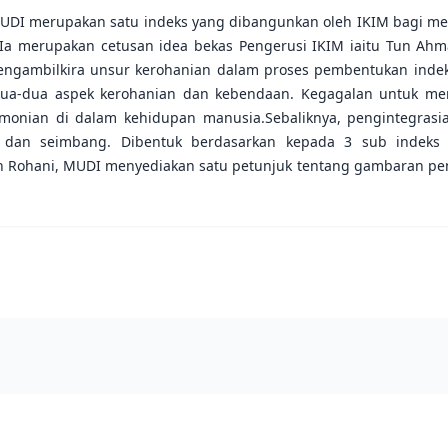
DI merupakan satu indeks yang dibangunkan oleh IKIM bagi me
m. Ia merupakan cetusan idea bekas Pengerusi IKIM iaitu Tun Ah
ngambilkira unsur kerohanian dalam proses pembentukan indek
a-dua aspek kerohanian dan kebendaan. Kegagalan untuk men
onian di dalam kehidupan manusia.Sebaliknya, pengintegrasia
k dan seimbang. Dibentuk berdasarkan kepada 3 sub indeks
Rohani, MUDI menyediakan satu petunjuk tentang gambaran penca