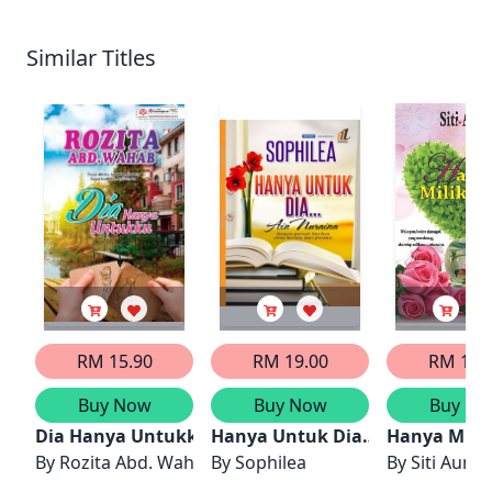
Similar Titles
RM 15.90
RM 19.00
RM 12.
Buy Now
Buy Now
Buy No
Dia Hanya Untukku
Hanya Untuk Dia… Ain Nuraina
Hanya Mili
By
Rozita Abd. Wahab
By
Sophilea
By
Siti Auni