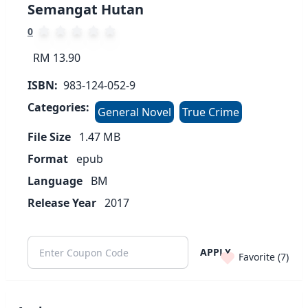
Semangat Hutan
0
RM 13.90
ISBN:
983-124-052-9
Categories:
General Novel
True Crime
File Size
1.47
MB
Format
epub
Language
BM
Release Year
2017
APPLY
Favorite (
7
)