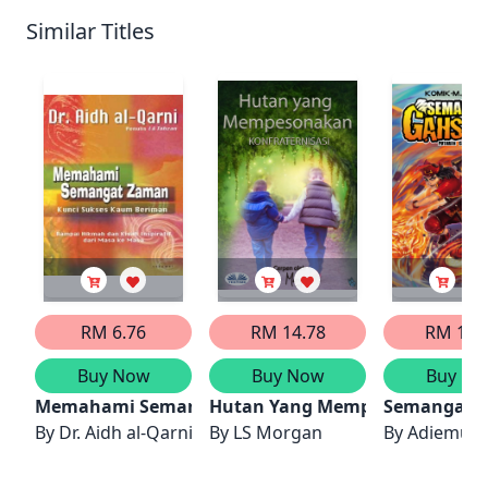
Similar Titles
RM 6.76
RM 14.78
RM 10.
Buy Now
Buy Now
Buy No
Memahami Semangat Zaman
Hutan Yang Mempesonakan
Semangat G
By
Dr. Aidh al-Qarni
By
LS Morgan
By
Adiemus, 