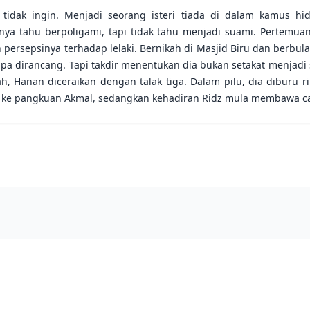
idak ingin. Menjadi seorang isteri tiada di dalam kamus h
hanya tahu berpoligami, tapi tidak tahu menjadi suami. Pertemu
rsepsinya terhadap lelaki. Bernikah di Masjid Biru dan berbul
pa dirancang. Tapi takdir menentukan dia bukan setakat menjadi s
ah, Hanan diceraikan dengan talak tiga. Dalam pilu, dia diburu
i ke pangkuan Akmal, sedangkan kehadiran Ridz mula membawa c