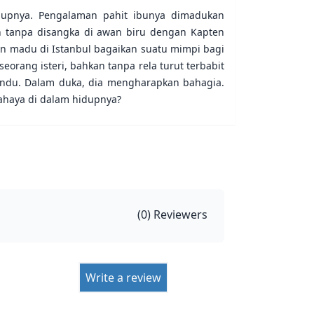
idupnya. Pengalaman pahit ibunya dimadukan
an tanpa disangka di awan biru dengan Kapten
an madu di Istanbul bagaikan suatu mimpi bagi
eorang isteri, bahkan tanpa rela turut terbabit
 rindu. Dalam duka, dia mengharapkan bahagia.
ahaya di dalam hidupnya?
(
0
) Reviewers
Write a review