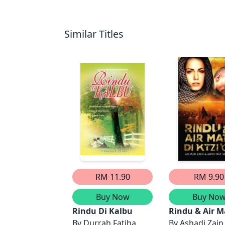
Similar Titles
RM 11.90
RM 9.90
Buy Now
Buy No
Rindu Di Kalbu
Rindu & Air Ma
By
Durrah Fatiha
By
Ashadi Zain