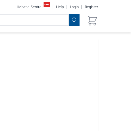
new
Hebat e-Sentral
|
Help
|
Login
|
Register