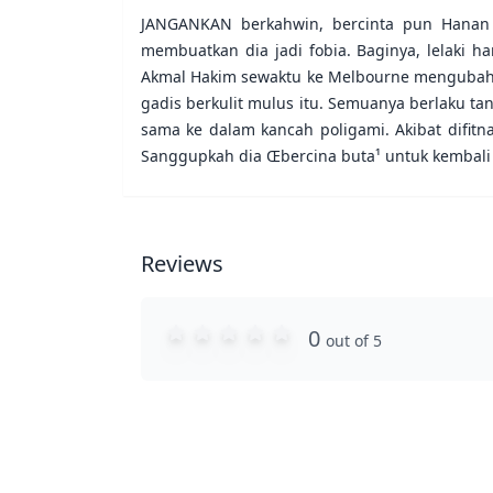
JANGANKAN berkahwin, bercinta pun Hanan t
membuatkan dia jadi fobia. Baginya, lelaki 
Akmal Hakim sewaktu ke Melbourne mengubah pe
gadis berkulit mulus itu. Semuanya berlaku tan
sama ke dalam kancah poligami. Akibat difitn
Sanggupkah dia Œbercina buta¹ untuk kembal
Reviews
0
out of 5