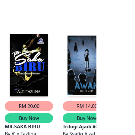
RM 20.00
RM 14.00
Buy Now
Buy Now
MR.SAKA BIRU
Trilogi Ajaib #2: AWAN
Biru 
r, Nordin Endut
By
A'je Fazlina
By
Syafiq Aizat
By
Int