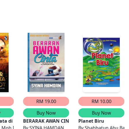
RM 19.00
RM 10.00
w
Buy Now
Buy Now
ta di Ktzi'ot
BERARAK AWAN CINTA
Planet Biru
, Moh Dat Haji Muluk
By
SYINA HAMDAN
By
Shahbatun Abu Baka