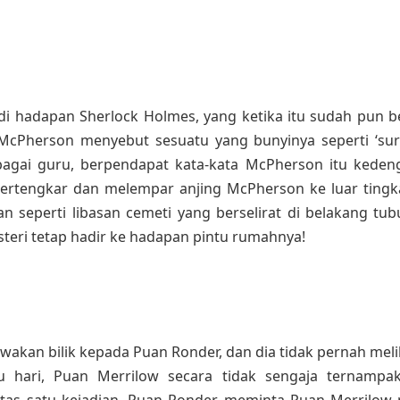
i hadapan Sherlock Holmes, yang ketika itu sudah pun ber
McPherson menyebut sesuatu yang bunyinya seperti ‘sura
agai guru, berpendapat kata-kata McPherson itu kedeng
bertengkar dan melempar anjing McPherson ke luar ting
n seperti libasan cemeti yang berselirat di belakang tu
teri tetap hadir ke hadapan pintu rumahnya!
akan bilik kepada Puan Ronder, dan dia tidak pernah meli
hari, Puan Merrilow secara tidak sengaja ternampak
 Atas satu kejadian, Puan Ronder meminta Puan Merrilo