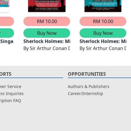
RM 10.00
RM 10.00
w
Buy Now
Buy Now
Misteri Pita Berbintik & Misteri Ibu Jari Jurutera - Edis
 Singa
Sherlock Holmes: Misteri Klien yang Masyhur,
Sherlock Holmes: Mis
By
Sir Arthur Conan Doyle
By
Sir Arthur Conan Do
ORTS
OPPORTUNITIES
er Service
Authors & Publishers
ss Inquiries
Career/Internship
iption FAQ