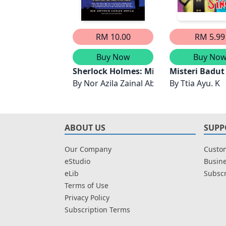
RM 10.00
RM 5.99
Buy Now
Buy No
Sherlock Holmes: Misteri Delima Biru, 
Misteri Badut
By
Nor Azila Zainal Abidin
By
Ttia Ayu. K
ABOUT US
SUPP
Our Company
Custom
eStudio
Busine
eLib
Subscr
Terms of Use
Privacy Policy
Subscription Terms