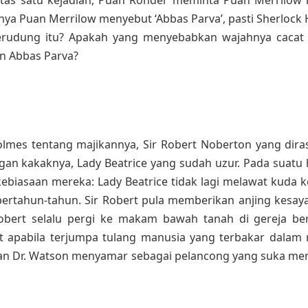
nya Puan Merrilow menyebut ‘Abbas Parva’, pasti Sherloc
kerudung itu? Apakah yang menyebabkan wajahnya cacat
n Abbas Parva?
es tentang majikannya, Sir Robert Noberton yang dirasak
n kakaknya, Lady Beatrice yang sudah uzur. Pada suatu 
kebiasaan mereka: Lady Beatrice tidak lagi melawat kuda 
bertahun-tahun. Sir Robert pula memberikan anjing kesa
Robert selalu pergi ke makam bawah tanah di gereja b
t apabila terjumpa tulang manusia yang terbakar dalam
dan Dr. Watson menyamar sebagai pelancong yang suka m