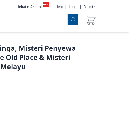
new
Hebat e-Sentral
|
Help
|
Login
|
Register
Singa, Misteri Penyewa
 Old Place & Misteri
a Melayu