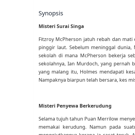
Synopsis
Misteri Surai Singa
Fitzroy McPherson jatuh rebah dan mati d
pinggir laut. Sebelum meninggal dunia, 
sekolah di mana McPherson bekerja seb
sekolahnya, Ian Murdoch, yang pernah 
yang malang itu, Holmes mendapati kesa
Nampaknya biarpun telah bersara, kes mis
Misteri Penyewa Berkerudung
Selama tujuh tahun Puan Merrilow menyew
memakai kerudung. Namun pada suatu 
mengejutkannya kerana ia cacat teruk.